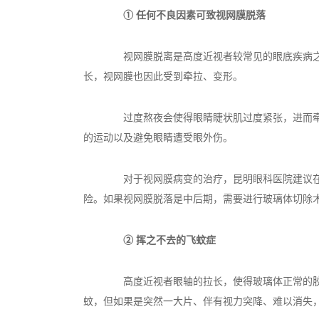
① 任何不良因素可致视网膜脱落
视网膜脱离是高度近视者较常见的眼底疾病之一
长，视网膜也因此受到牵拉、变形。
过度熬夜会使得眼睛睫状肌过度紧张，进而牵拉
的运动以及避免眼睛遭受眼外伤。
对于视网膜病变的治疗，昆明眼科医院建议在视
险。如果视网膜脱落是中后期，需要进行玻璃体切除
② 挥之不去的飞蚊症
高度近视者眼轴的拉长，使得玻璃体正常的胶体
蚊，但如果是突然一大片、伴有视力突降、难以消失