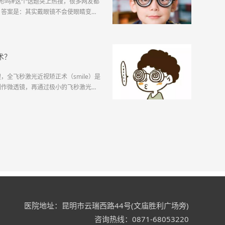
形吗#这个话题突上热搜，很多网友都
。答案是：其实戴眼镜不会使眼睛变
手术，也担心眼球会更凸，迟迟没做近
出的情况吗？不能。一般来说，随着近
通常平均度数每增加300度...
术？
全飞秒激光近视矫正术（smile）是
制作微透镜，再通过极小的飞秒激光切
上“制做一副镜片”，以达到矫正近视的
：· 术前角膜的厚度>460μm· 术
个底线，...
医院地址：昆明市云瑞西路44号(文庙胜利广场旁)
咨询热线：0871-68053220