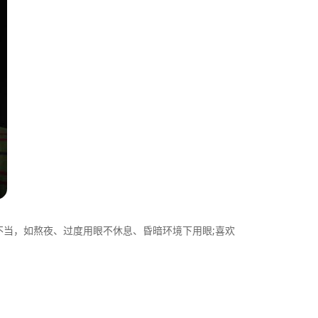
当，如熬夜、过度用眼不休息、昏暗环境下用眼;喜欢