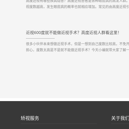
高度近视有哪些疾病隐患？高度近视患者是各种眼底病的高发人群
视度数越高，发生眼底病的概率也就相应增加。常见的由高度近视
的眼底病有以下几种：1、飞蚊症很多高度近视的人常常会感觉到眼
黑点或暗影在飘动，就像有小虫子在飞舞，这就是飞蚊症的表现。
由于高度近视者眼轴的拉长，玻璃体正常的胶体状结...
近视600度就不能做近视手术？高度近视人群看这里！
很多小伙伴本来想做近视手术，但是一想到自己度数比较高，不免
担心，度数太高是不是就不能做近视手术？今天小编就带大家了解
近视多少度适合做手术。近视多少度能做近视手术?现在主流的近视
分为激光矫治手术和ICL晶体植入术两种类型，激光矫治手术又以全
和半飞秒为主。而不同的手术方式，能够矫正的视力范围...
矫视服务
关于我