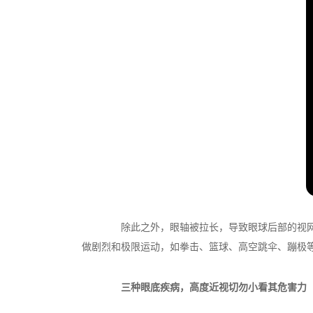
除此之外，眼轴被拉长，导致眼球后部的视网膜
做剧烈和极限运动，如拳击、篮球、高空跳伞、蹦极
三种眼底疾病，高度近视切勿小看其危害力