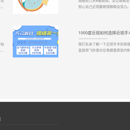
。近
随着前几天#戴眼镜，会让眼睛变
引发
担心自己近视戴眼镜眼睛会变凸
前有
凸。除此之外，还有人想做近视
这是
视手术。近视手术能改善眼球突
视加剧，眼球前后径也会随之增长。
1000度近视如何选择近视手
开始
我们先来了解一下近视手术的原理，
一下
直接用飞秒激光在角膜基质层内
手术
口，将微透镜取出。相当于在角膜
飞秒
目的。激光手术一般需要遵循两个底线
后角膜的厚度>400μm一旦突破这两
们