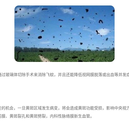
过玻璃体切除手术来消除飞蚊，并且还能降低视网膜脱落或出血等并发
机会，一旦黄斑区域发生病变，将会造成黄斑功能受损，影响中央视力
前膜、黄斑裂孔和黄斑劈裂，内科性脉络膜新生血管。