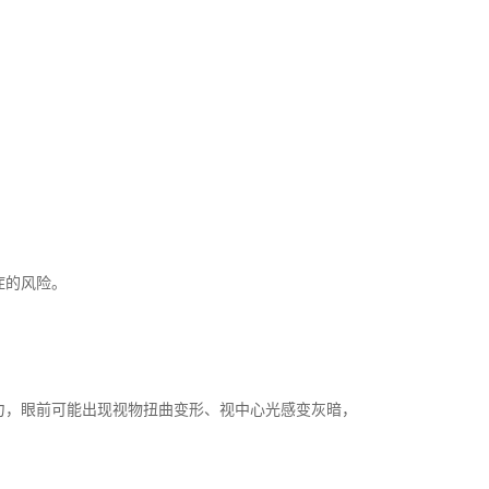
症的风险。
，眼前可能出现视物扭曲变形、视中心光感变灰暗，