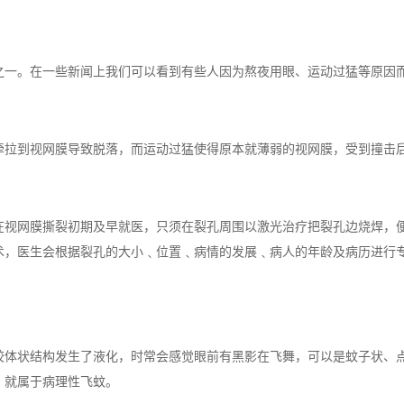
。在一些新闻上我们可以看到有些人因为熬夜用眼、运动过猛等原因而
到视网膜导致脱落，而运动过猛使得原本就薄弱的视网膜，受到撞击后
网膜撕裂初期及早就医，只须在裂孔周围以激光治疗把裂孔边烧焊，便
术，医生会根据裂孔的大小﹑位置﹑病情的发展﹑病人的年龄及病历进行
状结构发生了液化，时常会感觉眼前有黑影在飞舞，可以是蚊子状、点
，就属于病理性飞蚊。