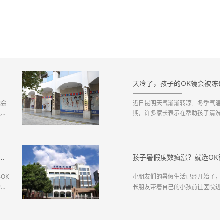
天冷了，孩子的OK镜会被冻
能会
近日昆明天气渐渐转凉，冬季气温
是做
期，许多家长表示在帮助孩子清
！这
片护理期间就碎了，也有在摘戴
为了
五花八门的镜片破碎让家长们产
么容易碎片？对此，昆明眼科医院青
RGP角膜塑形镜多少钱_2022年最新角膜塑形镜价格预览表
孩子暑假度数疯涨？就选OK
OK
小朋友们的暑假生活已经开始了
助孩
长朋友带着自己的小孩前往医院
院来说，暑期更是就诊高峰期，
足够和正常规律的作息时间，而
伍中的一员，在假期内近视度数直线