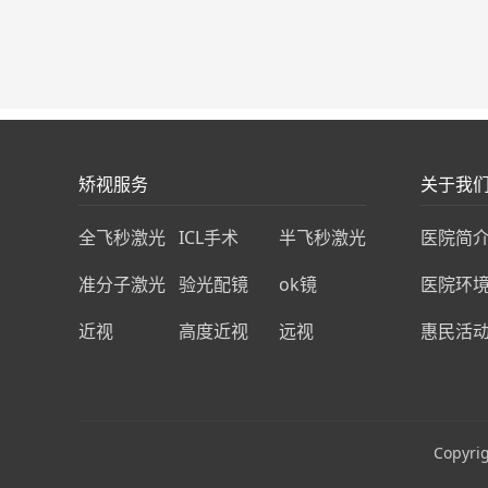
矫视服务
关于我
全飞秒激光
ICL手术
半飞秒激光
医院简
准分子激光
验光配镜
ok镜
医院环
近视
高度近视
远视
惠民活
Copyri