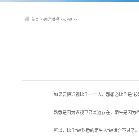
首页
>>
屈光矫视
>>
ok镜
>>
如果要把近视比作一个人，那想必比作是“较熟
熟悉是因为近视已经普遍存在，陌生是因为很多人
所以，比作“较熟悉的陌生人”较适合不过了