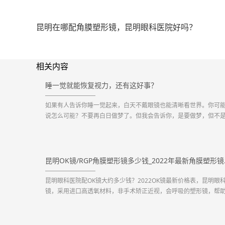
昆明在哪配角膜塑形镜，昆明眼科医院好吗？
相关内容
睡一觉就能恢复视力，还有这好事？
如果有人告诉你睡一觉起来，白天不戴眼镜也能清晰看世界。你可
说怎么可能？不要再白日做梦了。但我会告诉你，是要做梦，但不
白日梦，而是要做晚安梦，梦醒之后的白天就可以丢掉框架眼镜了
不是童话，在二十一世纪的今天，“睡一觉就恢复视力”这件事已经成
现实。“角膜塑形镜”可能很多人都还没听说过这个词...
昆明OK镜/
昆明眼科医院配OK镜大约多少钱？2022OK镜最新价格表，昆明眼科
镜，采用进口高透氧材料，非手术矫正近视，会呼吸的塑形镜，帮
子在睡梦中矫正近视。...