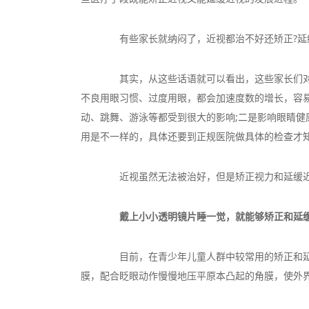
有些家长就纳闷了，近视都治不好还矫正?延缓
其实，从这些话语就可以看出，这些家长们对近
不良用眼习惯、过度用眼，都会加速度数的增长，容
动、跳舞、游泳等都受到很大的影响;二是影响眼睛
用是不一样的，具体还要到正规医院做具体的检查才
近视虽然无法被治好，但是矫正视力和延缓近
戴上小小透明镜片睡一觉，就能够矫正和延
目前，在青少年儿童人群中较常用的矫正和延缓
膜，配合眨眼动作慢慢地压平原本凸起的角膜，使外