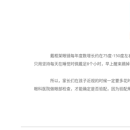
戴框架眼镜每年度数增长约在75度-150度左
只用坚持每天在睡觉时佩戴足8个小时，早上醒来摘
所以，家长们在孩子近视的时候一定要多花时间
眼科医院做眼部检查，才能确定是否验配，因为验配