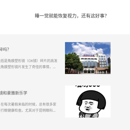
睡一觉就能恢复视力，还有这好事？
碎吗？
低是角膜塑形镜（OK镜）碎片的高发
洗角膜塑形镜片发生了奇怪的事情，镜
角膜塑形镜时镜片就碎了。莫名其妙、
生疑问：角膜塑形镜在秋冬季就真的那
少年近视防控专科字王...
镜和豪雅新乐学
，在每次暑假来临的时候，总有很多家
进行眼健康检查。尤其对于昆明眼科医
许多孩子因在假期里不注意用眼、没有
纷纷加入近视队伍，甚至原本已经在队
增长。所以，在假期，...