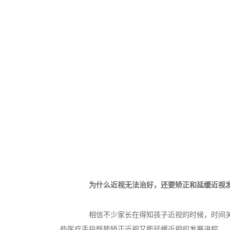
为什么近视无法治好，还要矫正和延缓近视发
相信不少家长在得知孩子近视的时候，时间关心
些医疗手段既能矫正近视又能延缓近视的发展进程。