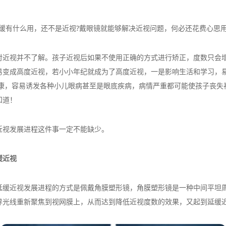
有什么用，还不是近视?戴眼镜就能够解决近视问题，何必还花费心思用
视并不了解。孩子近视后如果不使用正确的方式进行矫正，度数只会增
易变成高度近视，若小小年纪就成为了高度近视，一是影响生活和学习，
健康，容易诱发各种小儿眼病甚至是眼底疾病，病情严重都可能使孩子丧失
知道！
视发展进程这件事一定不能缺少。
缓近视
近视发展进程的方式是佩戴角膜塑形镜，角膜塑形镜是一种中间平坦周
界光线重新聚焦到视网膜上，从而达到降低近视度数的效果，又起到延缓