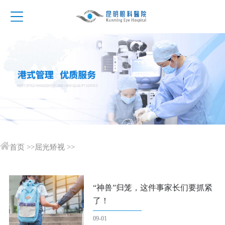
首页
>>
屈光矫视
>>
“神兽”归笼，这件事家长们要抓紧
了！
09-01