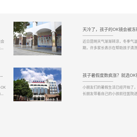
天冷了，孩子的OK镜会被冻
能会
近日昆明天气渐渐转凉，冬季气温
是做
期，许多家长表示在帮助孩子清
！这
片护理期间就碎了，也有在摘戴
为了
五花八门的镜片破碎让家长们产
么容易碎片？对此，昆明眼科医院青
RGP角膜塑形镜多少钱_2022年最新角膜塑形镜价格预览表
孩子暑假度数疯涨？就选OK
OK
小朋友们的暑假生活已经开始了
助孩
长朋友带着自己的小孩前往医院
院来说，暑期更是就诊高峰期，
足够和正常规律的作息时间，而
伍中的一员，在假期内近视度数直线