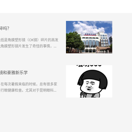
碎吗？
低是角膜塑形镜（OK镜）碎片的高发
洗角膜塑形镜片发生了奇怪的事情，镜
角膜塑形镜时镜片就碎了。莫名其妙、
生疑问：角膜塑形镜在秋冬季就真的那
少年近视防控专科字王...
镜和豪雅新乐学
，在每次暑假来临的时候，总有很多家
进行眼健康检查。尤其对于昆明眼科医
许多孩子因在假期里不注意用眼、没有
纷纷加入近视队伍，甚至原本已经在队
增长。所以，在假期，...