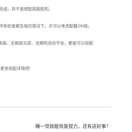
完成，并不是想配就能配的。
有检查都及格的情况下，才可以考虑配戴OK镜。
，无眼部疾病、无眼部炎症、无眼睑闭合不全，都是可以验配
更多验配详情吧!
睡一觉就能恢复视力，还有这好事？