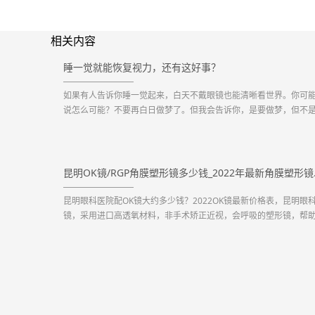
相关内容
睡一觉就能恢复视力，还有这好事？
如果有人告诉你睡一觉起来，白天不戴眼镜也能清晰看世界。你可
说怎么可能？不要再白日做梦了。但我会告诉你，是要做梦，但不
白日梦，而是要做晚安梦，梦醒之后的白天就可以丢掉框架眼镜了
不是童话，在二十一世纪的今天，“睡一觉就恢复视力”这件事已经成
现实。“角膜塑形镜”可能很多人都还没听说过这个词...
昆明OK镜/
昆明眼科医院配OK镜大约多少钱？2022OK镜最新价格表，昆明眼科
镜，采用进口高透氧材料，非手术矫正近视，会呼吸的塑形镜，帮
子在睡梦中矫正近视。...