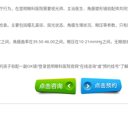
行为，在昆明眼科医院需要视光师、主治医生、角膜塑形镜验配师共同
查。主要包括瞳孔直径、屈光状态、角膜生理状况、眼压等参数，只有所
度之间，角膜曲率在39.50-46.00之间，眼压在10-21mmHg之间
子验配一副OK镜?登录昆明眼科医院官网“在线咨询”或“预约挂号”了解