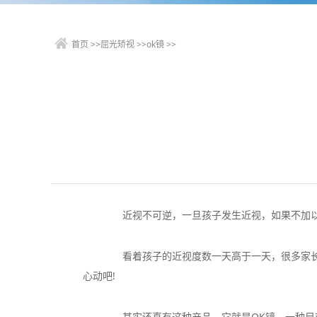
首页
>>
屈光矫视
>>
ok镜
>>
近视不可逆，一旦孩子发生近视，如果不加以科
看着孩子的近视度数一天高于一天，很多家长担
心动吧!
其实还真有这种产品，它就是OK镜，一种目