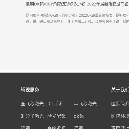
昆明OK镜/
昆明眼科医院配OK镜大约多少钱？2022OK镜最新价格表，昆明眼科
镜，采用进口高透氧材料，非手术矫正近视，会呼吸的塑形镜，帮
子在睡梦中矫正近视。...
矫视服务
关于我
全飞秒激光
ICL手术
半飞秒激光
医院简
准分子激光
验光配镜
ok镜
医院环
近视
高度近视
远视
惠民活