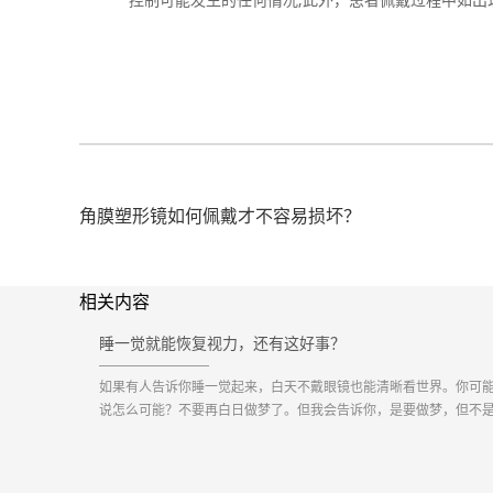
角膜塑形镜如何佩戴才不容易损坏？
相关内容
睡一觉就能恢复视力，还有这好事？
如果有人告诉你睡一觉起来，白天不戴眼镜也能清晰看世界。你可
说怎么可能？不要再白日做梦了。但我会告诉你，是要做梦，但不
白日梦，而是要做晚安梦，梦醒之后的白天就可以丢掉框架眼镜了
不是童话，在二十一世纪的今天，“睡一觉就恢复视力”这件事已经成
现实。“角膜塑形镜”可能很多人都还没听说过这个词...