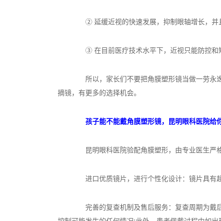
② 延缓近视的快速发展，抑制眼轴增长，并
③ 在目前医疗技术水平下，近视只能防控和矫
所以，家长们不要把角膜塑形镜当做一劳永逸的
摘镜，有更多的选择机会。
孩子能不能戴角膜塑形镜，昆明眼科医院给
昆明眼科医院验配角膜塑形，由专业医生严格
进口优质镜片，进行个性化设计：镜片具有超高
完善的复查机制及售后服务：复查周期为戴后天
控制可能发生的任何情况;此外，患者佩戴过程中如出