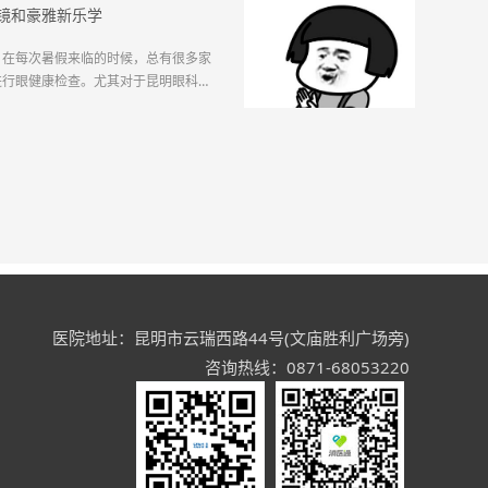
镜和豪雅新乐学
，在每次暑假来临的时候，总有很多家
进行眼健康检查。尤其对于昆明眼科医
许多孩子因在假期里不注意用眼、没有
纷纷加入近视队伍，甚至原本已经在队
增长。所以，在假期，...
医院地址：昆明市云瑞西路44号(文庙胜利广场旁)
咨询热线：0871-68053220