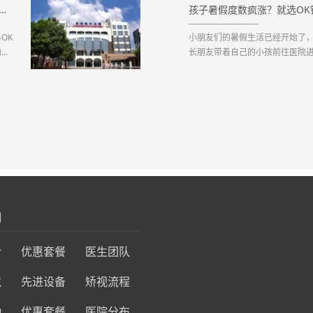
RGP角膜塑形镜多少钱_2022年最新角膜塑形镜价格预览表
孩子暑假度数疯涨？就选OK
OK
小朋友们的暑假生活已经开始了
助孩
长朋友带着自己的小孩前往医院
院来说，暑期更是就诊高峰期，
足够和正常规律的作息时间，而
伍中的一员，在假期内近视度数直线
们
介
优惠套餐
医生团队
境
先进设备
矫视流程
动
优惠套餐
医院分布