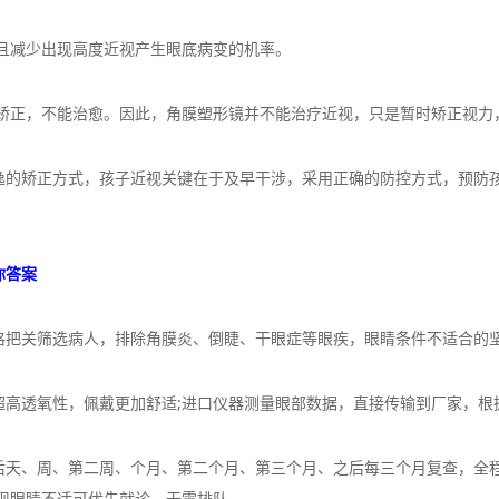
且减少出现高度近视产生眼底病变的机率。
正，不能治愈。因此，角膜塑形镜并不能治疗近视，只是暂时矫正视力
矫正方式，孩子近视关键在于及早干涉，采用正确的防控方式，预防孩
你答案
把关筛选病人，排除角膜炎、倒睫、干眼症等眼疾，眼睛条件不适合的
透氧性，佩戴更加舒适;进口仪器测量眼部数据，直接传输到厂家，根
、周、第二周、个月、第二个月、第三个月、之后每三个月复查，全程
现眼睛不适可优先就诊，无需排队。