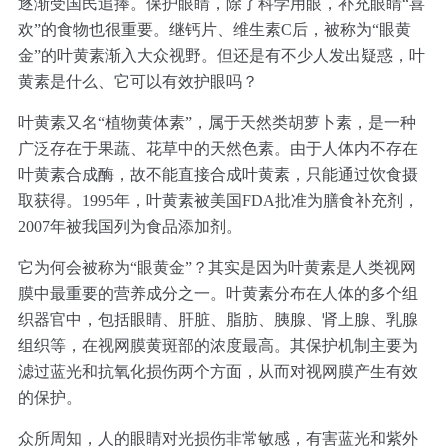
逐渐受国民追捧。保护眼睛，除了科学用眼，补充眼睛“喜
欢”的食物也很重要。继钙片、维生素C后，被称为“眼黄
金”的叶黄素渐入大众视野。但还是有不少人发出疑惑，叶
黄素是什么、它可以有效护眼吗？
叶黄素又名“植物黄体素”，属于天然类胡萝卜素，是一种
广泛存在于果蔬、花草中的天然色素。由于人体内不存在
叶黄素合成酶，故不能直接合成叶黄素，只能通过饮食摄
取获得。1995年，叶黄素被美国FDA批准为膳食补充剂，
2007年被我国列为食品添加剂。
它为何会被称为“眼黄金”？其实是因为叶黄素是人类视网
膜中最重要的营养成分之一。叶黄素分布在人体的多个组
织器官中，包括眼睛、肝脏、脂肪、胰腺、肾上腺、乳腺
组织等，在视网膜黄斑部的浓度最高。其保护机制主要为
滤过蓝光和抗氧化损伤两个方面，从而对视网膜产生有效
的保护。
众所周知，人的眼睛对光损伤非常敏感，有害蓝光和紫外