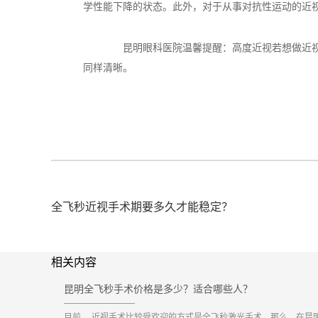
学性能下降的状态。此外，对于从事对抗性运动的近
昆明眼科医院温馨提醒：高度近视若想做近视激
同样清晰。
全飞秒近视手术期要多久才能稳定？
相关内容
昆明全飞秒手术价格是多少？适合哪些人？
目前， 近视手术比较受欢迎的方式是全飞秒激光手术。那么，在昆