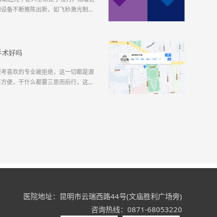
和设备不断推陈出新，如飞秒激光制造
不但减低了手术风险，也提高了手术效
括“全飞秒”和“半飞秒”等，两者虽一
和全飞秒激光各...
手术好吗
报考喜欢的专业被拒绝，这一切都是源
不方便，干什么都要三思而后行，这样
其实，小编想说，想解决以上烦恼，只要花十
视手术摆脱三思而后行的烦恼常常听到
便，有些运动，有...
医院地址：昆明市云瑞西路44号(文庙胜利广场旁)
咨询热线：0871-68053220