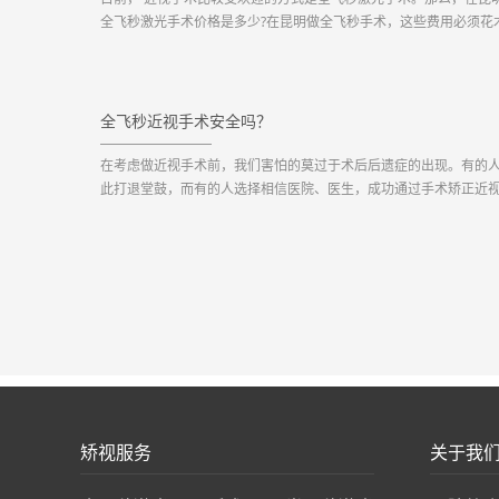
全飞秒激光手术价格是多少?在昆明做全飞秒手术，这些费用必须花
检查费用：术前检查的目的是排除手术的禁忌症，确认是否符合全
以及预估术后的视力能够达到多少。手术费用：昆明眼科医院引进
蔡司全飞秒smile全新3.0版本，仪器稳定性上有了较为明...
全飞秒近视手术安全吗？
在考虑做近视手术前，我们害怕的莫过于术后后遗症的出现。有的
此打退堂鼓，而有的人选择相信医院、医生，成功通过手术矫正近
那么，这些成功矫正视力的人，是不是都出现后遗症呢?当然不是这
的！在昆明眼科医院，通过全面的术前检查证明患者有着符合近视
的指征，方才会为患者进行手术，而在为患者选择手术方式的...
矫视服务
关于我