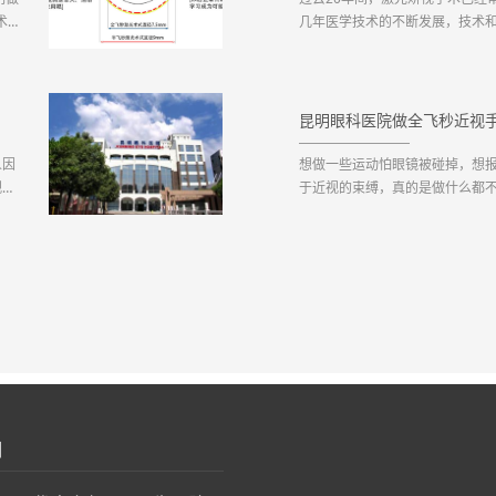
术前
几年医学技术的不断发展，技术
飞秒
角膜瓣、矫视自动追踪系统等，
德国
率。目前激光矫视手术方法很多，包
字之差，但本质却截然不同。半飞秒
昆明眼科医院做全飞秒近视
人因
想做一些运动怕眼镜被碰掉，想
视。
于近视的束缚，真的是做什么都
样
的人生真的是烦恼多多......
手术
几分钟做个近视手术就行了。近
很多近视的人吐苦水说，近视很不方
们