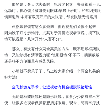
恨的是：冬天吃火锅时，镜片老起雾，夹菜都看不见;
运动时，担心镜片被砸伤到眼球;早晨上班时，经常因找眼
镜而迟到;本来有双亮汪汪的大眼睛，却被眼镜无情遮挡......
虽然戴眼镜有这么多烦恼，但近视党们又恨不起来，
因为没了它寸步难行。尤其对于高度近视者来说，摘下眼
镜可以说是：几米开外“人畜不分”。
那么，有没有什么两全其美的方法，既不用戴框架眼
镜，又能够拥有清晰视力呢?隐形眼镜?不不不，摘摘戴戴
还是很不方便而且有感染风险。
小编就不卖关子了，马上给大家介绍一个两全其美的
好方法!
全飞秒激光手术，让近视者有机会摆脱眼镜烦恼
无论是框架眼镜还是隐形眼镜，多多少少仍有些不方
便，让很多近视者做梦都想摘掉眼镜。现今，随着医疗技