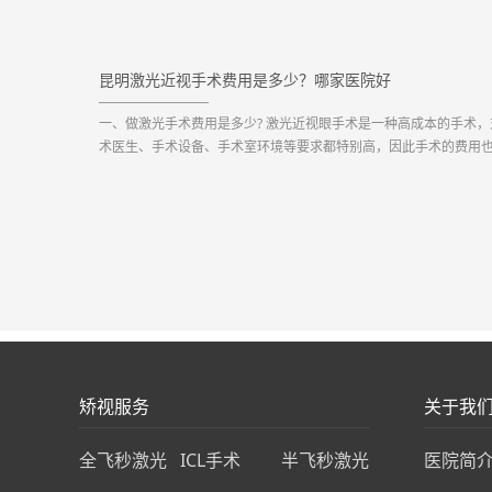
视......如何才能让度数不再增加呢?今天惠州希...
昆明激光近视手术费用是多少？哪家医院好
一、做激光手术费用是多少? 激光近视眼手术是一种高成本的手术，
术医生、手术设备、手术室环境等要求都特别高，因此手术的费用
可能太低。在昆明眼科医院激光近视手术...
矫视服务
关于我
全飞秒激光
ICL手术
半飞秒激光
医院简