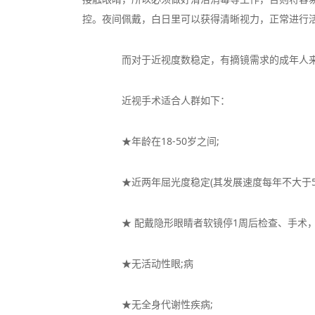
控。夜间佩戴，白日里可以获得清晰视力，正常进行
而对于近视度数稳定，有摘镜需求的成年人来
近视手术适合人群如下：
★年龄在18-50岁之间;
★近两年屈光度稳定(其发展速度每年不大于50
★ 配戴隐形眼睛者软镜停1周后检查、手术，
★无活动性眼;病
★无全身代谢性疾病;