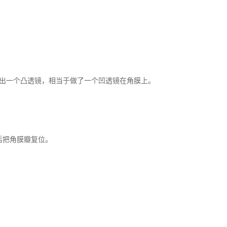
出一个凸透镜，相当于做了一个凹透镜在角膜上。
后把角膜瓣复位。