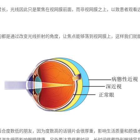
，光线因此只是聚焦在视网膜前面，而非视网膜之上，以致患者观看远
都是通过改变光线折射的角度，让焦点能够落到视网膜上，这样我们就
度数低的朋友，因为度数高的话镜片会很厚重，影响生活质量和颜值水
易滋生细菌影响眼睛健康。另外要注意佩戴时间，长时间佩戴隐形眼镜容易