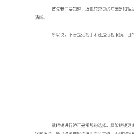
首先我们要知道，近视较常见的病因是眼轴过长
清晰。
所以说，不管是近视手术还是近视眼镜，目的
戴眼镜进行矫正是常规的选择。框架眼镜更适合
接触眼睛，所以必须做好清洁消毒等工作，否则将容