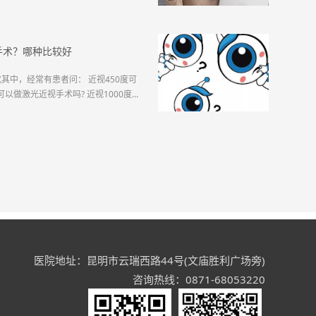
 干眼...
手术？哪种比较好
其中，经常有患者问： 近视450度可
可以做激光近视手术吗? 近视1000度可
视度数来说...
医院地址：昆明市云瑞西路44号(文庙胜利广场旁)
咨询热线：0871-68053220