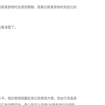
距离景物时会感到模糊，观看近距离景物时则会比较
能看清楚了。
平。隐形眼镜佩戴起来比较美观方便。但由于其直接
引发干眼症状。青少年可以选用OK镜来进行近视防