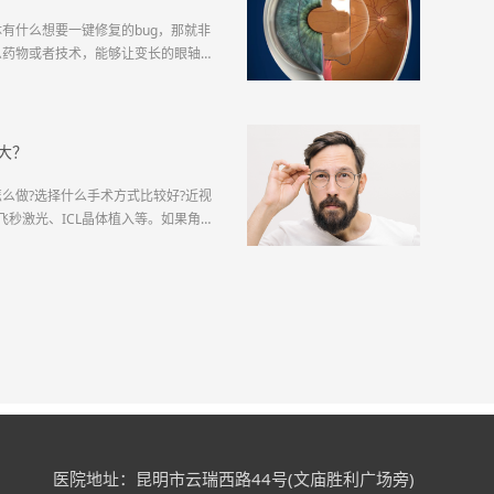
有什么想要一键修复的bug，那就非
么药物或者技术，能够让变长的眼轴缩
睛一旦出现近视，是不可逆转的。近视
是佩戴眼镜矫正，脸上多了一个框架眼
却是方方面面的。对于近...
大？
么做?选择什么手术方式比较好?近视
做飞秒激光、ICL晶体植入等。如果角膜
选择目前主...
医院地址：昆明市云瑞西路44号(文庙胜利广场旁)