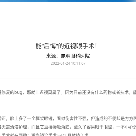
能“后悔”的近视眼手术！
来源：昆明眼科医院
2022-01-24 10:11:07
键修复的bug，那就非近视莫属了。因为目前还没有什么药物或者技术，
矫正，脸上多了一个框架眼镜，看似伤害性不强，但造成的不便却是方方
天需清洁护理，而且它直接接触角膜，戴久了容易眼干眼涩，一不小心还
手术就有两种：激光矫治手术与ICL晶体植入术。