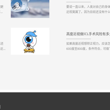
期更
要说一直以来，人类对自己的身体
不能
近视莫属了。因为目前还没有什
异物
回到正常的位置，也就是说，眼
、消
后看东西会模糊不清，基本操作
镜，看似伤害性不强，但造成的不便
高度近视做ICL手术风险有多
术还
如果高度近视想矫正视力，应该怎
的近
600度至800度，条件符合，可
厚度达到条件，眼底检查合格，可以
们