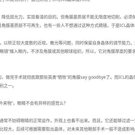
，降低屈光力，实现看清的目的。但角膜基质层不能无限度地切削，必须
角膜基质层不可再生，也有一些人不想通过这种方式摘镜，于是ICL晶
体，以矫正较大度数的近视、散光等问题，同时保留自身晶体的调节能力。
“隐形眼镜”植入眼内，不涉及角膜或其他眼球组织。所以，它对角膜厚度的
完手术就彻底跟那些英勇“牺牲”的角膜say goodbye了。而ICL
区别之一。
外来物”，眼睛不会有异样的感觉么？
后通常不妨碍眼睛的正常运作，外观上也看不出来。而且，它还能够过滤
性比较大，后续可根据需要取出晶体，对未来其他眼部手术一般不造成影