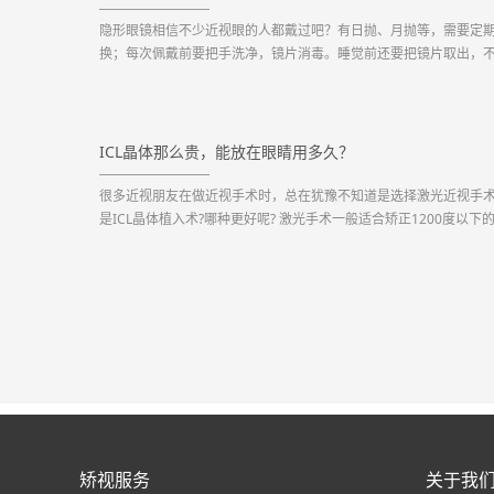
隐形眼镜相信不少近视眼的人都戴过吧？有日抛、月抛等，需要定
换；每次佩戴前要把手洗净，镜片消毒。睡觉前还要把镜片取出，
佩戴过夜；如果佩戴时间太长或镜片不合格，还可能有眼睛干涩、
等症状。如果能有一款特殊的隐形眼镜，植入后不再需要每日摘取
毒那么麻烦，而且可以使用一辈子无需更换，此外它还不会...
ICL晶体那么贵，能放在眼睛用多久？
很多近视朋友在做近视手术时，总在犹豫不知道是选择激光近视手
是ICL晶体植入术?哪种更好呢? 激光手术一般适合矫正1200度以下
视，且都是通过切削角膜组织改变曲率来矫正近...
矫视服务
关于我