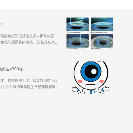
?
游玩的美好回忆相信很多人都难以忘
更难忘的是我的眼镜。 比如在玩水项
在玩一些...
高达4300元
成年可以做近视手术，却突然纠结了起
然为什么有的眼科医生自己都戴着眼
知的内幕...