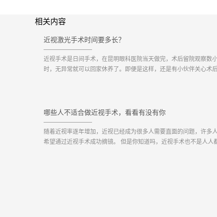
相关内容
近视激光手术时间要多长？
近视手术是日间手术，在昆明眼科医院当天做完，术后留院观察数
时，无异常就可以回家休养了。即便是这样，还是有小伙伴关心术
久能正常用眼，视力多久才稳定，期是多...
哪些人不适合做近视手术，看看有没有你
随着近视率逐年增加，近视已经成为很多人需要直面的问题，许多
希望通过近视手术成功摘镜。 但是你知道吗，近视手术也不是人人
做。 图源：站酷海洛 以下人群不符合近视...