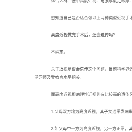
适合人群：低中高度近视、角膜厚度足够厚、
想知道自己是否适合做以上两种类型近视手术
高度近视做完手术后，还会遗传吗?
不确定。
关于近视是否会遗传这个问题，目前科学界还没
活习惯及受教育水平相关。
而高度近视即病理性近视则有比较高的遗传风
1.父母双方均为高度近视，其子女通常发病率在
2.如父母中一方为高度近视，另一方正常，其子女