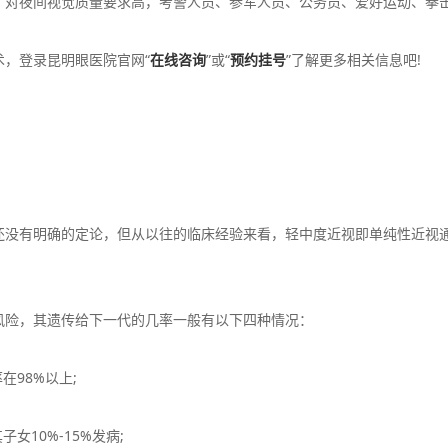
对夜间视觉质量要求高，考警人员、参军人员、公务员、爱好运动、拳
，登录昆明眼医院官网“
在线咨询
”或“
预约挂号
”了解更多相关信息吧!
有明确的定论，但从以往的临床经验来看，轻中度近视即单纯性近视通
险，其遗传给下一代的几率一般有以下四种情况：
98%以上;
10%-15%发病;